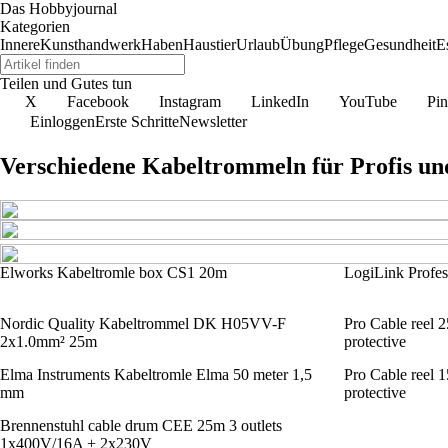
Das Hobbyjournal
Kategorien
Innere
Kunsthandwerk
Haben
Haustier
Urlaub
Übung
Pflege
Gesundheit
E
Teilen und Gutes tun
X
Facebook
Instagram
LinkedIn
YouTube
Pin
Einloggen
Erste Schritte
Newsletter
Verschiedene Kabeltrommeln für Profis un
Elworks Kabeltromle box CS1 20m
LogiLink Profess
Nordic Quality Kabeltrommel DK H05VV-F
Pro Cable reel 2
2x1.0mm² 25m
protective
Elma Instruments Kabeltromle Elma 50 meter 1,5
Pro Cable reel 1
mm
protective
Brennenstuhl cable drum CEE 25m 3 outlets
1x400V/16A + 2x230V