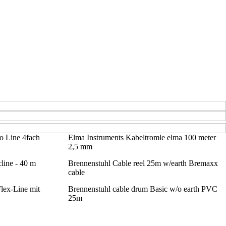
o Line 4fach
Elma Instruments Kabeltromle elma 100 meter
2,5 mm
line - 40 m
Brennenstuhl Cable reel 25m w/earth Bremaxx
cable
Flex-Line mit
Brennenstuhl cable drum Basic w/o earth PVC
25m