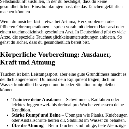
Selbstauskunft ausfüllen, in der du bestätigst, dass du keine
gesundheitlichen Einschränkungen hast, die das Tauchen gefährlich
machen könnten.
Wenn du unsicher bist – etwa bei Asthma, Herzproblemen oder
früheren Ohrenoperationen – sprich vorab mit deinem Hausarzt oder
einem tauchmedizinisch geschulten Arzt. In Deutschland gibt es viele
Ärzte, die spezielle Tauchtauglichkeitsuntersuchungen anbieten. So
gehst du sicher, dass du gesundheitlich bereit bist.
Körperliche Vorbereitung: Ausdauer,
Kraft und Atmung
Tauchen ist kein Leistungssport, aber eine gute Grundfitness macht es
deutlich angenehmer. Du musst dein Equipment tragen, dich im
Wasser kontrolliert bewegen und in jeder Situation ruhig bleiben
können.
Trainiere deine Ausdauer
– Schwimmen, Radfahren oder
leichtes Joggen zwei- bis dreimal pro Woche verbessern deine
Kondition.
Stärke Rumpf und Beine
– Übungen wie Planks, Kniebeugen
oder Ausfallschritte helfen dir, Stabilität im Wasser zu behalten.
Übe die Atmung
– Beim Tauchen sind ruhige, tiefe Atemzüge