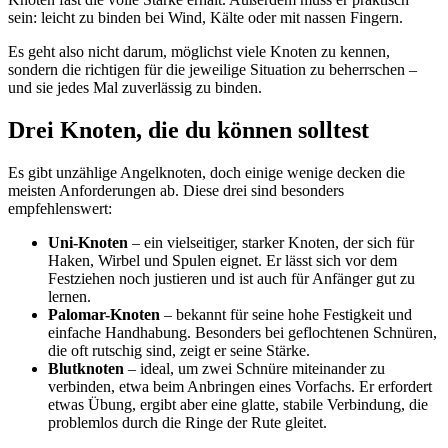
sein: leicht zu binden bei Wind, Kälte oder mit nassen Fingern.
Es geht also nicht darum, möglichst viele Knoten zu kennen,
sondern die richtigen für die jeweilige Situation zu beherrschen –
und sie jedes Mal zuverlässig zu binden.
Drei Knoten, die du können solltest
Es gibt unzählige Angelknoten, doch einige wenige decken die
meisten Anforderungen ab. Diese drei sind besonders
empfehlenswert:
Uni-Knoten
– ein vielseitiger, starker Knoten, der sich für
Haken, Wirbel und Spulen eignet. Er lässt sich vor dem
Festziehen noch justieren und ist auch für Anfänger gut zu
lernen.
Palomar-Knoten
– bekannt für seine hohe Festigkeit und
einfache Handhabung. Besonders bei geflochtenen Schnüren,
die oft rutschig sind, zeigt er seine Stärke.
Blutknoten
– ideal, um zwei Schnüre miteinander zu
verbinden, etwa beim Anbringen eines Vorfachs. Er erfordert
etwas Übung, ergibt aber eine glatte, stabile Verbindung, die
problemlos durch die Ringe der Rute gleitet.