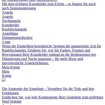
Mit dem richtigen Kunstköder zum Erfolg – so fangen Sie auch
nach Sonnenuntergang
Angeln
Angeln
Nachtangeln
Kunstköder
Raubfischangeln
Angeltipps
Dämmerungsfischen
3 min
Wenn die Dunkelheit hereinbricht, beginnt die spannendste Zeit für
Raubfischangler. Erfahren Sie, wie Sie Farben, Formen und
Bewegungen Ihrer Kunstköder optimal an die Bedingungen bei
Dämmerung und Nacht anpassen – für mehr Bisse und
unvergessliche Angelerlebnisse.
Maja König
Maja
König
Die Anatomie der Angelrute – Verstehen Sie die Teile und ihre
Funktionen
Entdecken Sie, wie jede Komponente Ihrer Angelrute zum perfekten
Wurf beiträgt