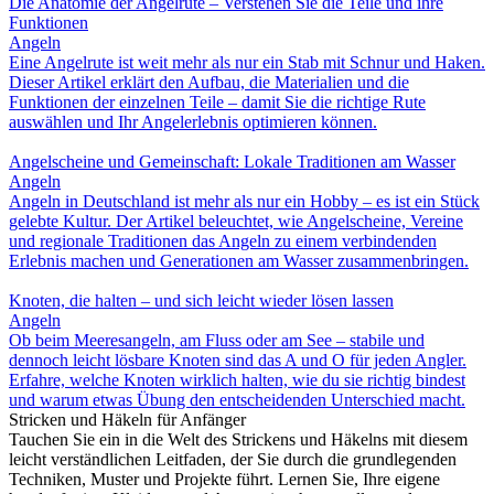
Die Anatomie der Angelrute – Verstehen Sie die Teile und ihre
Funktionen
Angeln
Eine Angelrute ist weit mehr als nur ein Stab mit Schnur und Haken.
Dieser Artikel erklärt den Aufbau, die Materialien und die
Funktionen der einzelnen Teile – damit Sie die richtige Rute
auswählen und Ihr Angelerlebnis optimieren können.
Angelscheine und Gemeinschaft: Lokale Traditionen am Wasser
Angeln
Angeln in Deutschland ist mehr als nur ein Hobby – es ist ein Stück
gelebte Kultur. Der Artikel beleuchtet, wie Angelscheine, Vereine
und regionale Traditionen das Angeln zu einem verbindenden
Erlebnis machen und Generationen am Wasser zusammenbringen.
Knoten, die halten – und sich leicht wieder lösen lassen
Angeln
Ob beim Meeresangeln, am Fluss oder am See – stabile und
dennoch leicht lösbare Knoten sind das A und O für jeden Angler.
Erfahre, welche Knoten wirklich halten, wie du sie richtig bindest
und warum etwas Übung den entscheidenden Unterschied macht.
Stricken und Häkeln für Anfänger
Tauchen Sie ein in die Welt des Strickens und Häkelns mit diesem
leicht verständlichen Leitfaden, der Sie durch die grundlegenden
Techniken, Muster und Projekte führt. Lernen Sie, Ihre eigene