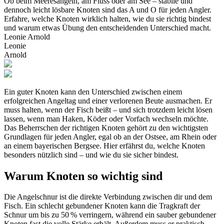
Ob beim Meeresangeln, am Fluss oder am See – stabile und
dennoch leicht lösbare Knoten sind das A und O für jeden Angler.
Erfahre, welche Knoten wirklich halten, wie du sie richtig bindest
und warum etwas Übung den entscheidenden Unterschied macht.
Leonie Arnold
Leonie
Arnold
Ein guter Knoten kann den Unterschied zwischen einem
erfolgreichen Angeltag und einer verlorenen Beute ausmachen. Er
muss halten, wenn der Fisch beißt – und sich trotzdem leicht lösen
lassen, wenn man Haken, Köder oder Vorfach wechseln möchte.
Das Beherrschen der richtigen Knoten gehört zu den wichtigsten
Grundlagen für jeden Angler, egal ob an der Ostsee, am Rhein oder
an einem bayerischen Bergsee. Hier erfährst du, welche Knoten
besonders nützlich sind – und wie du sie sicher bindest.
Warum Knoten so wichtig sind
Die Angelschnur ist die direkte Verbindung zwischen dir und dem
Fisch. Ein schlecht gebundener Knoten kann die Tragkraft der
Schnur um bis zu 50 % verringern, während ein sauber gebundener
Knoten fast die volle Stärke erhält. Außerdem muss er praktisch