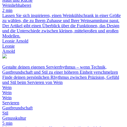
Haus und Küche
Weinliebhaberei
2 min
Lassen Sie sich inspirieren, einen Weinkühlschrank in einer Größe
zu wählen, die zu Ihrem Zuhause und Ihrer Weinsammlung passt.
Der Artikel gibt einen Überblick über die Funktionen, das Design
und die Unterschiede zwischen kleinen, mittelgroßen und großen
Modellen.
Leonie Arnold
Leonie
Arnold
Gestalte deinen eigenen Servierrhythmus – wenn Technik,
Gastfreundschaft und Stil zu einer höheren Einheit verschmelzen
Finde deinen persönlichen Rhythmus zwischen Präzision, Gefühl
und Stil beim Servieren von Wein
Wein
Wein
Wein
Servieren
Gastfreundschaft
Stil
Genusskultur
5 min