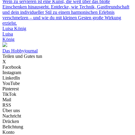
Wein zu servieren ist eine Kunst, die weit über das bloße
Einschenken hinausgeht. Entdecke, wie Technik, Gastfreundschaft
und dein individueller Stil zu einem harmonischen Erlebnis
verschmelzen – und wie du mit kleinen Gesten große Wirkung
erzielst.
Luisa König
Luisa
König
Das Hobbyjournal
Teilen und Gutes tun
X
Facebook
Instagram
LinkedIn
YouTube
Pinterest
TikTok
Mail
RSS
Über uns
Nachricht
Drücken
Belichtung
Konto