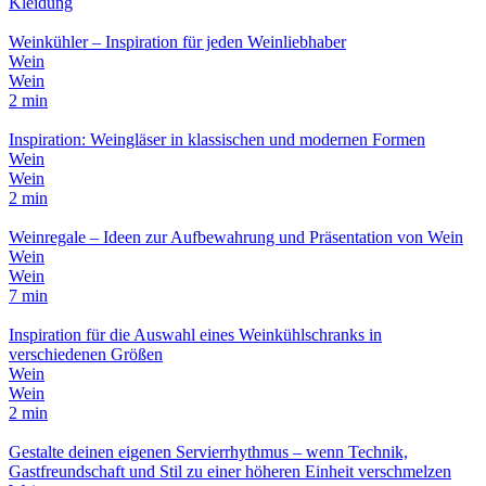
Kleidung
Weinkühler – Inspiration für jeden Weinliebhaber
Wein
Wein
2 min
Inspiration: Weingläser in klassischen und modernen Formen
Wein
Wein
2 min
Weinregale – Ideen zur Aufbewahrung und Präsentation von Wein
Wein
Wein
7 min
Inspiration für die Auswahl eines Weinkühlschranks in
verschiedenen Größen
Wein
Wein
2 min
Gestalte deinen eigenen Servierrhythmus – wenn Technik,
Gastfreundschaft und Stil zu einer höheren Einheit verschmelzen