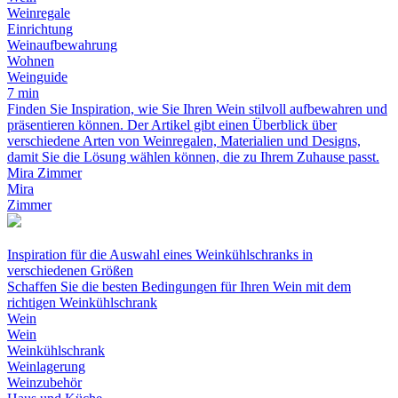
Weinregale
Einrichtung
Weinaufbewahrung
Wohnen
Weinguide
7 min
Finden Sie Inspiration, wie Sie Ihren Wein stilvoll aufbewahren und
präsentieren können. Der Artikel gibt einen Überblick über
verschiedene Arten von Weinregalen, Materialien und Designs,
damit Sie die Lösung wählen können, die zu Ihrem Zuhause passt.
Mira Zimmer
Mira
Zimmer
Inspiration für die Auswahl eines Weinkühlschranks in
verschiedenen Größen
Schaffen Sie die besten Bedingungen für Ihren Wein mit dem
richtigen Weinkühlschrank
Wein
Wein
Weinkühlschrank
Weinlagerung
Weinzubehör