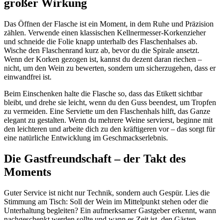
großer Wirkung
Das Öffnen der Flasche ist ein Moment, in dem Ruhe und Präzision
zählen. Verwende einen klassischen Kellnermesser-Korkenzieher
und schneide die Folie knapp unterhalb des Flaschenhalses ab.
Wische den Flaschenrand kurz ab, bevor du die Spirale ansetzt.
Wenn der Korken gezogen ist, kannst du dezent daran riechen –
nicht, um den Wein zu bewerten, sondern um sicherzugehen, dass er
einwandfrei ist.
Beim Einschenken halte die Flasche so, dass das Etikett sichtbar
bleibt, und drehe sie leicht, wenn du den Guss beendest, um Tropfen
zu vermeiden. Eine Serviette um den Flaschenhals hilft, das Ganze
elegant zu gestalten. Wenn du mehrere Weine servierst, beginne mit
den leichteren und arbeite dich zu den kräftigeren vor – das sorgt für
eine natürliche Entwicklung im Geschmackserlebnis.
Die Gastfreundschaft – der Takt des
Moments
Guter Service ist nicht nur Technik, sondern auch Gespür. Lies die
Stimmung am Tisch: Soll der Wein im Mittelpunkt stehen oder die
Unterhaltung begleiten? Ein aufmerksamer Gastgeber erkennt, wann
nachgeschenkt werden sollte und wann es Zeit ist, den Gästen