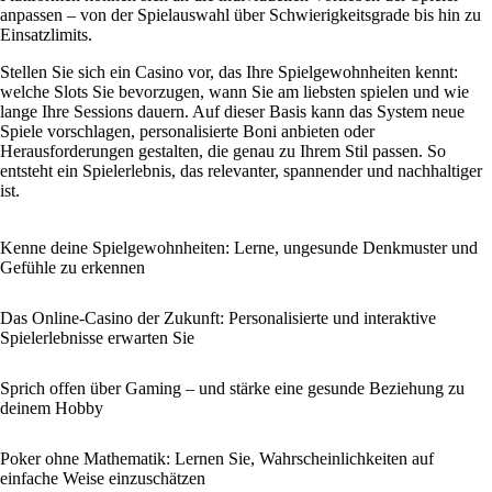
anpassen – von der Spielauswahl über Schwierigkeitsgrade bis hin zu
Einsatzlimits.
Stellen Sie sich ein Casino vor, das Ihre Spielgewohnheiten kennt:
welche Slots Sie bevorzugen, wann Sie am liebsten spielen und wie
lange Ihre Sessions dauern. Auf dieser Basis kann das System neue
Spiele vorschlagen, personalisierte Boni anbieten oder
Herausforderungen gestalten, die genau zu Ihrem Stil passen. So
entsteht ein Spielerlebnis, das relevanter, spannender und nachhaltiger
ist.
Kenne deine Spielgewohnheiten: Lerne, ungesunde Denkmuster und
Gefühle zu erkennen
Das Online-Casino der Zukunft: Personalisierte und interaktive
Spielerlebnisse erwarten Sie
Sprich offen über Gaming – und stärke eine gesunde Beziehung zu
deinem Hobby
Poker ohne Mathematik: Lernen Sie, Wahrscheinlichkeiten auf
einfache Weise einzuschätzen