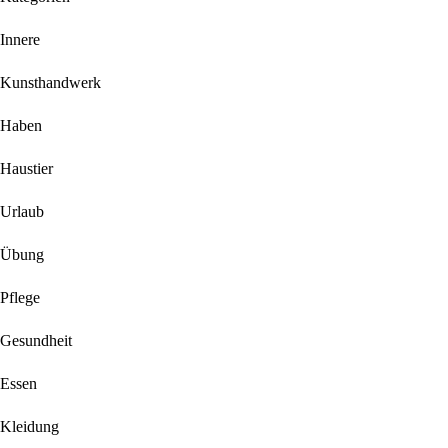
Innere
Kunsthandwerk
Haben
Haustier
Urlaub
Übung
Pflege
Gesundheit
Essen
Kleidung