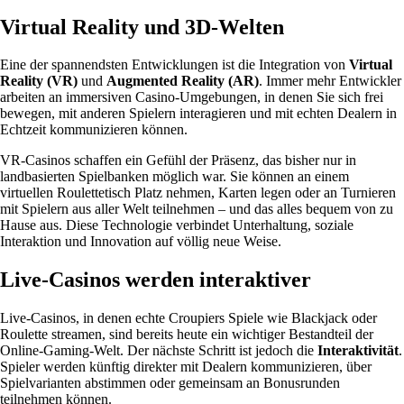
Virtual Reality und 3D-Welten
Eine der spannendsten Entwicklungen ist die Integration von
Virtual
Reality (VR)
und
Augmented Reality (AR)
. Immer mehr Entwickler
arbeiten an immersiven Casino-Umgebungen, in denen Sie sich frei
bewegen, mit anderen Spielern interagieren und mit echten Dealern in
Echtzeit kommunizieren können.
VR-Casinos schaffen ein Gefühl der Präsenz, das bisher nur in
landbasierten Spielbanken möglich war. Sie können an einem
virtuellen Roulettetisch Platz nehmen, Karten legen oder an Turnieren
mit Spielern aus aller Welt teilnehmen – und das alles bequem von zu
Hause aus. Diese Technologie verbindet Unterhaltung, soziale
Interaktion und Innovation auf völlig neue Weise.
Live-Casinos werden interaktiver
Live-Casinos, in denen echte Croupiers Spiele wie Blackjack oder
Roulette streamen, sind bereits heute ein wichtiger Bestandteil der
Online-Gaming-Welt. Der nächste Schritt ist jedoch die
Interaktivität
.
Spieler werden künftig direkter mit Dealern kommunizieren, über
Spielvarianten abstimmen oder gemeinsam an Bonusrunden
teilnehmen können.