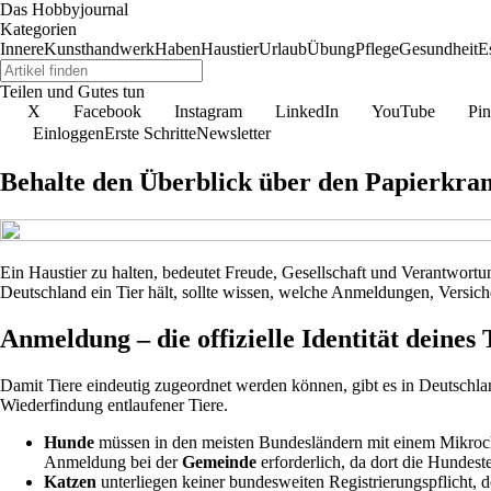
Das Hobbyjournal
Kategorien
Innere
Kunsthandwerk
Haben
Haustier
Urlaub
Übung
Pflege
Gesundheit
E
Teilen und Gutes tun
X
Facebook
Instagram
LinkedIn
YouTube
Pin
Einloggen
Erste Schritte
Newsletter
Behalte den Überblick über den Papierkra
Ein Haustier zu halten, bedeutet Freude, Gesellschaft und Verantwortu
Deutschland ein Tier hält, sollte wissen, welche Anmeldungen, Versich
Anmeldung – die offizielle Identität deines 
Damit Tiere eindeutig zugeordnet werden können, gibt es in Deutschl
Wiederfindung entlaufener Tiere.
Hunde
müssen in den meisten Bundesländern mit einem Mikrochip
Anmeldung bei der
Gemeinde
erforderlich, da dort die Hundes
Katzen
unterliegen keiner bundesweiten Registrierungspflicht, 