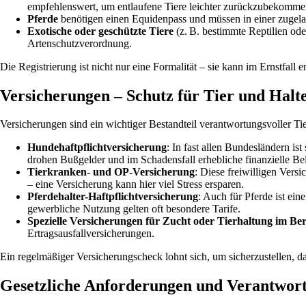
empfehlenswert, um entlaufene Tiere leichter zurückzubekomme
Pferde
benötigen einen Equidenpass und müssen in einer zugelass
Exotische oder geschützte Tiere
(z. B. bestimmte Reptilien od
Artenschutzverordnung.
Die Registrierung ist nicht nur eine Formalität – sie kann im Ernstfal
Versicherungen – Schutz für Tier und Halt
Versicherungen sind ein wichtiger Bestandteil verantwortungsvoller Ti
Hundehaftpflichtversicherung
: In fast allen Bundesländern ist
drohen Bußgelder und im Schadensfall erhebliche finanzielle Be
Tierkranken- und OP-Versicherung
: Diese freiwilligen Ver
– eine Versicherung kann hier viel Stress ersparen.
Pferdehalter-Haftpflichtversicherung
: Auch für Pferde ist ei
gewerbliche Nutzung gelten oft besondere Tarife.
Spezielle Versicherungen für Zucht oder Tierhaltung im Be
Ertragsausfallversicherungen.
Ein regelmäßiger Versicherungscheck lohnt sich, um sicherzustellen, d
Gesetzliche Anforderungen und Verantwor