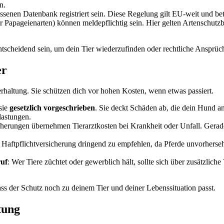
n.
enen Datenbank registriert sein. Diese Regelung gilt EU-weit und betri
er Papageienarten) können meldepflichtig sein. Hier gelten Artensch
l entscheidend sein, um dein Tier wiederzufinden oder rechtliche Ansprü
er
erhaltung. Sie schützen dich vor hohen Kosten, wenn etwas passiert.
 sie
gesetzlich vorgeschrieben
. Sie deckt Schäden ab, die dein Hund a
lastungen.
sicherungen übernehmen Tierarztkosten bei Krankheit oder Unfall. Ge
ne Haftpflichtversicherung dringend zu empfehlen, da Pferde unvorhers
ruf
: Wer Tiere züchtet oder gewerblich hält, sollte sich über zusätzlich
ass der Schutz noch zu deinem Tier und deiner Lebenssituation passt.
tung